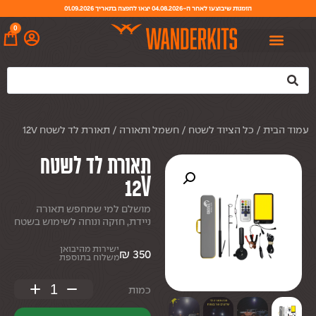
הזמנות שיבוצעו לאחר ה-04.08.2026 יצאו להפצה בתאריך 01.09.2026
0
עמוד הבית
/
כל הציוד לשטח
/
חשמל ותאורה
/ תאורת לד לשטח 12V
תאורת לד לשטח
12V
מושלם למי שמחפש תאורה
ניידת, חזקה ונוחה לשימוש בשטח
ישירות מהיבואן
₪
350
משלוח בתוספת
+
−
כמות