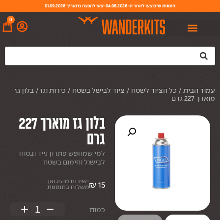
הזמנות שיבוצעו לאחר ה-04.08.2026 יצאו להפצה בתאריך 01.09.2026
0
עמוד הבית
/
כל הציוד לשטח
/
ציוד לבישל בשטח
/
כירות וגז
/ בלון גז
מוארך 227 גרם
בלון גז מוארך 227
גרם
למי שמחפש פתרון נייד ובטוח
לבישול וחימום בשטח
ישירות מהיבואן
₪
15
משלוח בתוספת
+
−
כמות