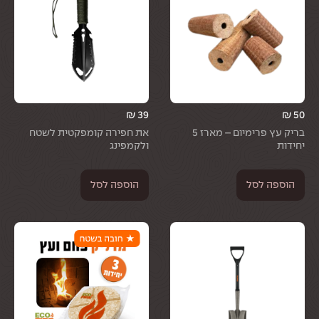
₪
39
₪
50
בריק עץ פרימיום – מארז 5
את חפירה קומפקטית לשטח
יחידות
ולקמפינג
הוספה לסל
הוספה לסל