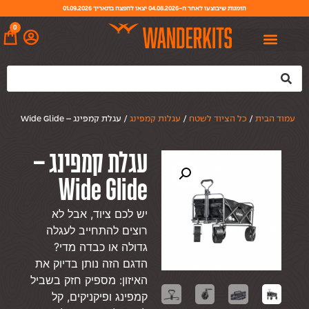
הזמנות שיבוצעו לאחר ה-04.08.2026 יצאו להפצה בתאריך 01.09.2026
0
עמוד הבית
/
כל הציוד לשטח
/
עגלות קמפינג
/ עגלת קמפינג – Wide Glide
עגלת קמפינג –
Wide Glide
יש לכם ציוד, אבל לא
רוצים להתחייב לעגלה
גדולה או כבדה מדי?
הדגם הזה נותן בדיוק את
האיזון: מספיק חזק בשביל
קמפינג ופיקניקים, קל