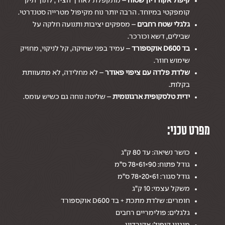
קיפול אקורדיון שטוח
– מתקפלת לאורך הציר, לתוך תיק
קומפקטי במיוחד. הרבה יותר נוח מקיפול מטרייה סטנדרטי.
גלגלי שטח רחבים
– מספקים יציבות ותנועה חלקה על
שבילים, דשא וכורכר.
בד D600 אוקספורד
– עמיד בפני שחיקה, קל לניקוי, מחזיק
שימוש חוזר.
שלדת פלדה עם ציפוי פאודר
– לא מחלידה, לא מתעוותת
בקלות.
ידית טלסקופית ארגונומית
– שליטה נוחה גם כשיש עומס.
מפרט טכני:
כושר נשיאה: עד 80 ק”ג
גודל פתוח: 90×61×78 ס”מ
גודל סגור: 61×20×78 ס”מ
משקל עצמי: 10 ק”ג
חומרים: שלדת מתכת + בד D600 אוקספורד
גלגלים: פולימריים רחבים
מנגנון קיפול: אקורדיון