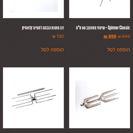
Spinner Classic – שיפוד מסתובב 68 ס”מ
זוג מוטות הגבהה לספינר קלאסיק
₪
130
₪
899
₪
999
הוספה לסל
הוספה לסל