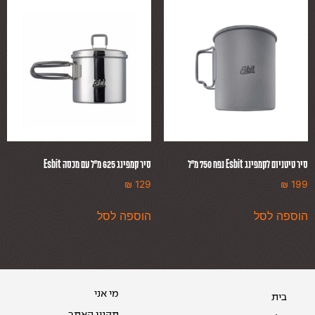
סיר טיטניום לקמפינג Esbit נפח 750 מ״ל
סיר קמפינג 625 מ״ל עם מכסה Esbit
₪
129
₪
199
הוספה לסל
הוספה לסל
מי אני
בית